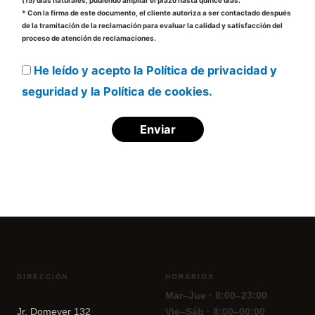
(15) días naturales, pudiendo ampliar el plazo hasta quince días.
*
Con la firma de este documento, el cliente autoriza a ser contactado después
de la tramitación de la reclamación para evaluar la calidad y satisfacción del
proceso de atención de reclamaciones.
He leído y acepto la Política de privacidad y
seguridad y la Política de cookies.
DIRECCIÓN
HORARIOS
Mar–Jue · 8:00–23:00
Jr. Domeyer 132
Vie–Sáb · 8:00–00:00