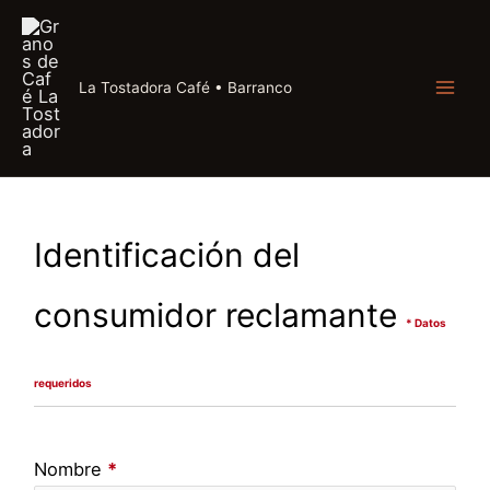
Ir
al
contenido
La Tostadora Café • Barranco
Identificación del
consumidor reclamante
* Datos
requeridos
Nombre
*