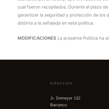
cual fueron recopilados. Durante el plazo d
garantizar la seguridad y protección de los 
distinta a la señalada en esta política.
MODIFICACIONES
La presente Política ha s
DIRECCIÓN
Jr. Domeyer 132
Barranco