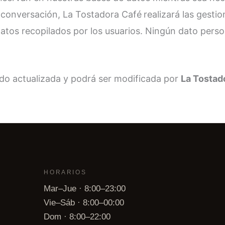
e conversación, La Tostadora Café
realizará las gesti
datos recopilados por los usuarios. Ningún dato person
ido actualizada y podrá ser modificada por
La Tostad
HORARIOS
Mar–Jue · 8:00–23:00
Vie–Sáb · 8:00–00:00
Dom · 8:00–22:00