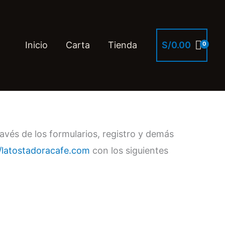
Inicio
Carta
Tienda
S/
0.00
ravés de los formularios, registro y demás
//latostadoracafe.com
con los siguientes